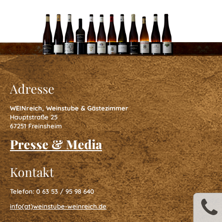
Die
Weinheimers
Adresse
Essen
WEINreich, Weinstube & Gästezimmer
&
Hauptstraße 25
67251 Freinsheim
Trinken
Presse & Media
Kontakt
Catering
Telefon: 0 63 53 / 95 98 640
&
info(at)weinstube-weinreich.de