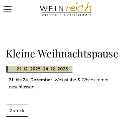
Navigation
WEINreich
überspringen
Inside
Kleine Weihnachtspause
WEINreich
Inside
21. 12. 2025–24. 12. 2025
21. bis 24. Dezember
: Weinstube & Gästezimmer
geschlossen.
Das
WEINreich-
Zurück
Team