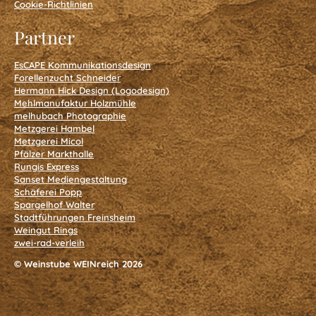
Cookie-Richtlinien
Arrangement
Partner
zu
EsCAPE Kommunikationsdesign
Forellenzucht Schneider
Hermann Hick Design (Logodesign)
Ostern
Mehlmanufaktur Holzmühle
melhubach Photographie
Metzgerei Hambel
Metzgerei Micol
Arrangement
Pfälzer Markthalle
Rungis Express
Sanset Mediengestaltung
zu
Schäferei Popp
Spargelhof Walter
Stadtführungen Freinsheim
Pfingsten
Weingut Rings
zwei-rad-verleih
© Weinstube WEINreich 2026
Freinsheimer