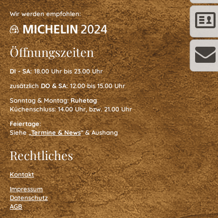
Feiern
Wir werden empfohlen:
Gästezimmer
Öffnungszeiten
DI - SA:
18.00 Uhr bis 23.00 Uhr
Gästezimmer
zusätzlich
DO & SA:
12.00 bis 15.00 Uhr
Sonntag & Montag:
Ruhetag
Küchenschluss: 14.00 Uhr, bzw. 21.00 Uhr
Feiertage
:
Arrangement
Siehe „
Termine & News
“ & Aushang
Wein
Rechtliches
&
Kontakt
Impressum
Genuss
Datenschutz
AGB