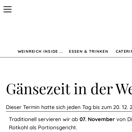
Navigation
WEINreich
überspringen
Inside
WEINREICH INSIDE
ESSEN & TRINKEN
CATERI
WEINreich
Inside
Gänsezeit in der W
Das
Dieser Termin hatte sich jeden Tag bis zum 20. 12. 
Traditionell servieren wir ab
07. November
von Di
WEINreich-
Rotkohl als Portionsgericht.