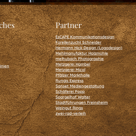
iches
Partner
EsCAPE Kommunikationsdesign
Forellenzucht Schneider
Hermann Hick Design (Logodesign)
Mehlmanufaktur Holzmühle
melhubach Photographie
Metzgerei Hambel
inien
Metzgerei Micol
Pfälzer Markthalle
Rungis Express
Sanset Mediengestaltung
Schäferei Popp
Spargelhof Walter
Stadtführungen Freinsheim
Weingut Rings
zwei-rad-verleih