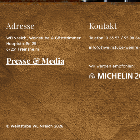
Catering
Adresse
Kontakt
&
WEINreich, Weinstube & Gästezimmer
Telefon: 0 63 53 / 95 98 6
Feiern
Hauptstraße 25
info(at)weinstube-weinrei
67251 Freinsheim
Presse & Media
Wir werden empfohlen:
Gästezimmer
Gästezimmer
© Weinstube WEINreich 2026
Arrangement