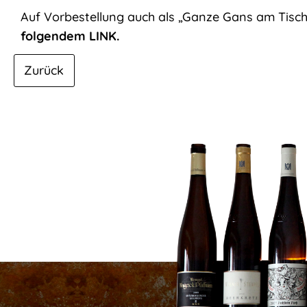
Team
Auf Vorbestellung auch als „Ganze Gans am Tisch 
folgendem LINK.
Zurück
Die
Weinheimers
Essen
&
Trinken