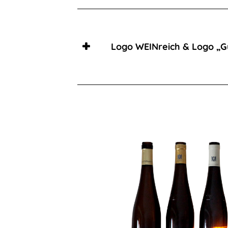
Catering
&
Logo WEINreich & Logo „G
Feiern
Gästezimmer
Gästezimmer
Arrangement