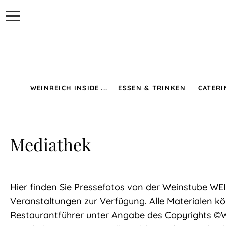
Navigation
WEINreich
überspringen
Inside
WEINREICH INSIDE
ESSEN & TRINKEN
CATERI
WEINreich
Inside
Mediathek
Das
Hier finden Sie Pressefotos von der Weinstube WEI
Veranstaltungen zur Verfügung. Alle Materialen kön
WEINreich-
Restaurantführer unter Angabe des Copyrights ©W