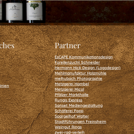
iches
Partner
EsCAPE Kommunikationsdesign
Forellenzucht Schneider
Hermann Hick Design (Logodesign)
Mehlmanufaktur Holzmühle
melhubach Photographie
Metzgerei Hambel
inien
Metzgerei Micol
Pfälzer Markthalle
Rungis Express
Sanset Mediengestaltung
Schäferei Popp
Spargelhof Walter
Stadtführungen Freinsheim
Weingut Rings
zwei-rad-verleih