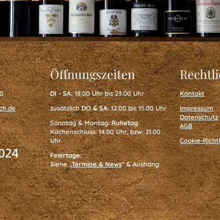
Öffnungszeiten
Rechtl
40
DI - SA:
18.00 Uhr bis 23.00 Uhr
Kontakt
ch.de
zusätzlich
DO & SA:
12.00 bis 15.00 Uhr
Impressum
Datenschutz
Sonntag & Montag:
Ruhetag
AGB
Küchenschluss: 14.00 Uhr, bzw. 21.00
Uhr
Cookie-Richtl
Feiertage
:
Siehe „
Termine & News
“ & Aushang